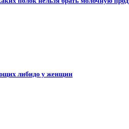
каких полок нельзя брать молочную про
ающих либидо у женщин