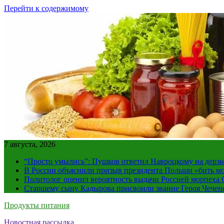
Перейти к содержимому
7 августа, 2026
“Просто умылись”: Пушков ответил Навроцкому на дерзк
В России объяснили призыв президента Польши «бить м
Политолог оценил вероятность выдачи Россией морпех
Старшему сыну Кадырова присвоили звание Героя Чечен
Продукты питания
Новостная рассылка