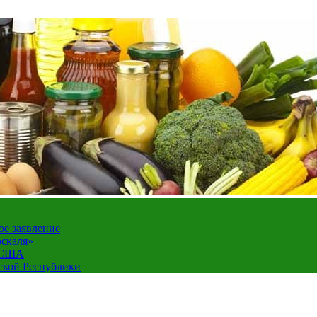
ое заявление
оскаля»
а США
ской Республики