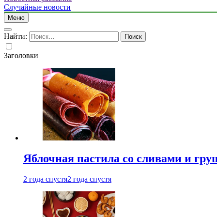
Случайные новости
Меню
Найти:
Заголовки
Яблочная пастила со сливами и гру
2 года спустя
2 года спустя