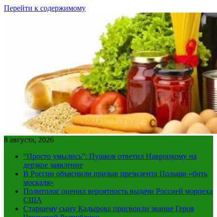
Перейти к содержимому
8 августа, 2026
“Просто умылись”: Пушков ответил Навроцкому на
дерзкое заявление
В России объяснили призыв президента Польши «бить
москаля»
Политолог оценил вероятность выдачи Россией морпеха
США
Старшему сыну Кадырова присвоили звание Героя