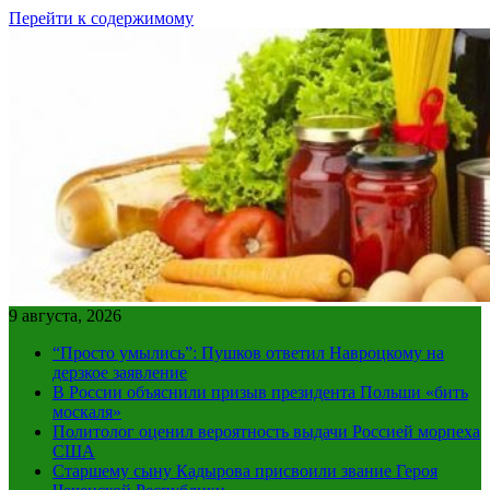
Перейти к содержимому
9 августа, 2026
“Просто умылись”: Пушков ответил Навроцкому на
дерзкое заявление
В России объяснили призыв президента Польши «бить
москаля»
Политолог оценил вероятность выдачи Россией морпеха
США
Старшему сыну Кадырова присвоили звание Героя