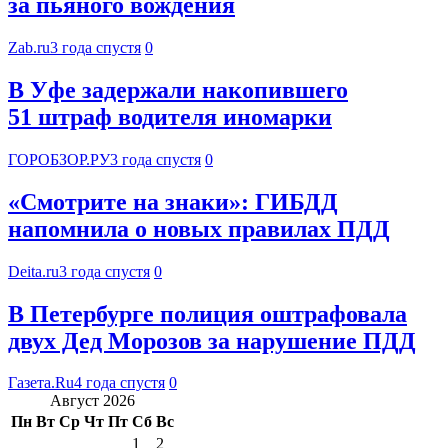
за пьяного вождения
Zab.ru
3 года спустя
0
В Уфе задержали накопившего
51 штраф водителя иномарки
ГОРОБЗОР.РУ
3 года спустя
0
«Смотрите на знаки»: ГИБДД
напомнила о новых правилах ПДД
Deita.ru
3 года спустя
0
В Петербурге полиция оштрафовала
двух Дед Морозов за нарушение ПДД
Газета.Ru
4 года спустя
0
Август 2026
Пн
Вт
Ср
Чт
Пт
Сб
Вс
1
2