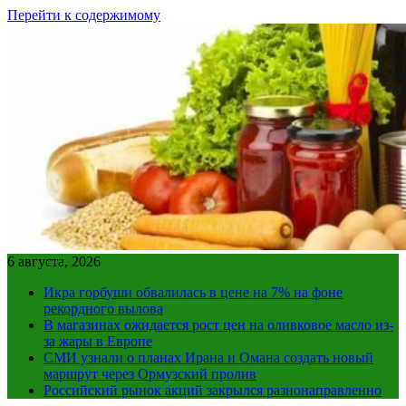
Перейти к содержимому
6 августа, 2026
Икра горбуши обвалилась в цене на 7% на фоне
рекордного вылова
В магазинах ожидается рост цен на оливковое масло из-
за жары в Европе
СМИ узнали о планах Ирана и Омана создать новый
маршрут через Ормузский пролив
Российский рынок акций закрылся разнонаправленно