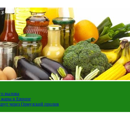
го вылова
а жары в Европе
шрут через Ормузский пролив