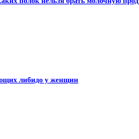
каких полок нельзя брать молочную про
ающих либидо у женщин