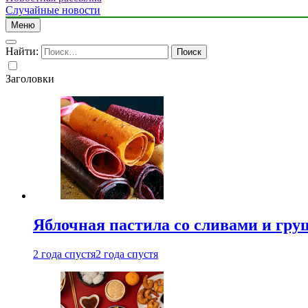
Случайные новости
Меню
Найти:
Заголовки
Яблочная пастила со сливами и гру
2 года спустя
2 года спустя