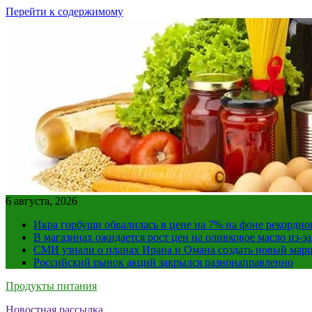
Перейти к содержимому
6 августа, 2026
Икра горбуши обвалилась в цене на 7% на фоне рекордно
В магазинах ожидается рост цен на оливковое масло из-з
СМИ узнали о планах Ирана и Омана создать новый мар
Российский рынок акций закрылся разнонаправленно
Продукты питания
Новостная рассылка