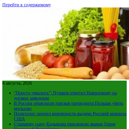
Перейти к содержимому
8 августа, 2026
“Просто умылись”: Пушков ответил Навроцкому на
дерзкое заявление
В России объяснили призыв президента Польши «бить
москаля»
Политолог оценил вероятность выдачи Россией морпеха
США
Старшему сыну Кадырова присвоили звание Героя