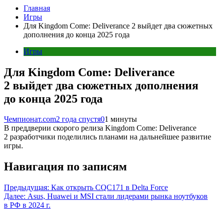
Главная
Игры
Для Kingdom Come: Deliverance 2 выйдет два сюжетных
дополнения до конца 2025 года
Игры
Для Kingdom Come: Deliverance
2 выйдет два сюжетных дополнения
до конца 2025 года
Чемпионат.com
2 года спустя
0
1 минуты
В преддверии скорого релиза Kingdom Come: Deliverance
2 разработчики поделились планами на дальнейшее развитие
игры.
Навигация по записям
Предыдущая:
Как открыть CQC171 в Delta Force
Далее:
Asus, Huawei и MSI стали лидерами рынка ноутбуков
в РФ в 2024 г.