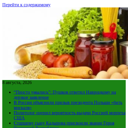
Перейти к содержимому
8 августа, 2026
“Просто умылись”: Пушков ответил Навроцкому на
дерзкое заявление
В России объяснили призыв президента Польши «бить
москаля»
Политолог оценил вероятность выдачи Россией морпеха
США
Старшему сыну Кадырова присвоили звание Героя