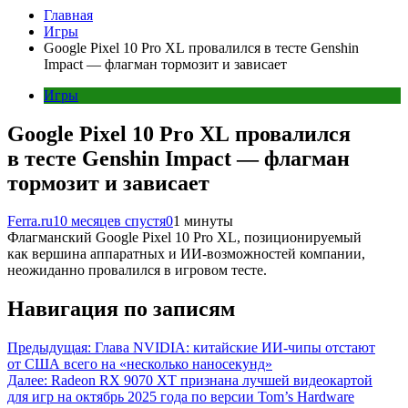
Главная
Игры
Google Pixel 10 Pro XL провалился в тесте Genshin
Impact — флагман тормозит и зависает
Игры
Google Pixel 10 Pro XL провалился
в тесте Genshin Impact — флагман
тормозит и зависает
Ferra.ru
10 месяцев спустя
0
1 минуты
Флагманский Google Pixel 10 Pro XL, позиционируемый
как вершина аппаратных и ИИ-возможностей компании,
неожиданно провалился в игровом тесте.
Навигация по записям
Предыдущая:
Глава NVIDIA: китайские ИИ-чипы отстают
от США всего на «несколько наносекунд»
Далее:
Radeon RX 9070 XT признана лучшей видеокартой
для игр на октябрь 2025 года по версии Tom’s Hardware