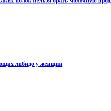
каких полок нельзя брать молочную про
ающих либидо у женщин