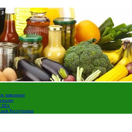
ое заявление
оскаля»
а США
ской Республики