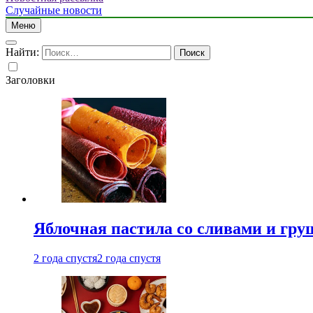
Случайные новости
Меню
Найти:
Заголовки
Яблочная пастила со сливами и гру
2 года спустя
2 года спустя