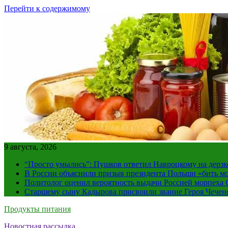
Перейти к содержимому
9 августа, 2026
“Просто умылись”: Пушков ответил Навроцкому на дерзк
В России объяснили призыв президента Польши «бить м
Политолог оценил вероятность выдачи Россией морпех
Старшему сыну Кадырова присвоили звание Героя Чечен
Продукты питания
Новостная рассылка