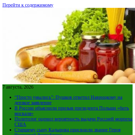
Перейти к содержимому
7 августа, 2026
“Просто умылись”: Пушков ответил Навроцкому на
дерзкое заявление
В России объяснили призыв президента Польши «бить
москаля»
Политолог оценил вероятность выдачи Россией морпеха
США
Старшему сыну Кадырова присвоили звание Героя