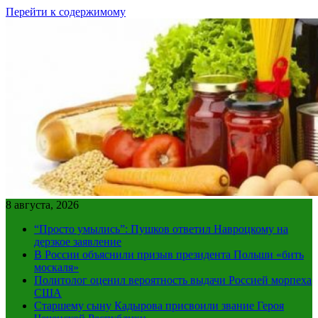
Перейти к содержимому
8 августа, 2026
“Просто умылись”: Пушков ответил Навроцкому на
дерзкое заявление
В России объяснили призыв президента Польши «бить
москаля»
Политолог оценил вероятность выдачи Россией морпеха
США
Старшему сыну Кадырова присвоили звание Героя