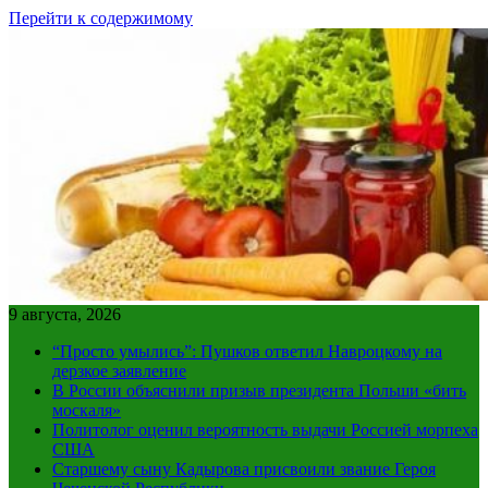
Перейти к содержимому
9 августа, 2026
“Просто умылись”: Пушков ответил Навроцкому на
дерзкое заявление
В России объяснили призыв президента Польши «бить
москаля»
Политолог оценил вероятность выдачи Россией морпеха
США
Старшему сыну Кадырова присвоили звание Героя