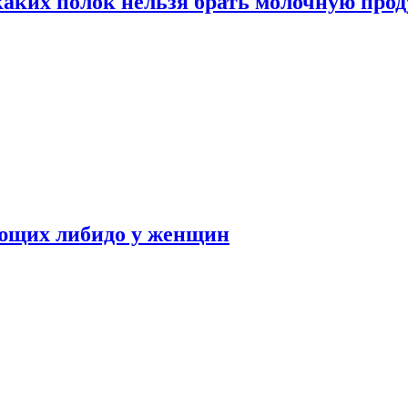
каких полок нельзя брать молочную про
ающих либидо у женщин