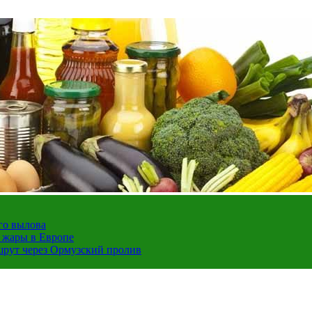
го вылова
а жары в Европе
шрут через Ормузский пролив