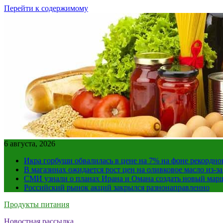
Перейти к содержимому
6 августа, 2026
Икра горбуши обвалилась в цене на 7% на фоне рекордно
В магазинах ожидается рост цен на оливковое масло из-з
СМИ узнали о планах Ирана и Омана создать новый мар
Российский рынок акций закрылся разнонаправленно
Продукты питания
Новостная рассылка