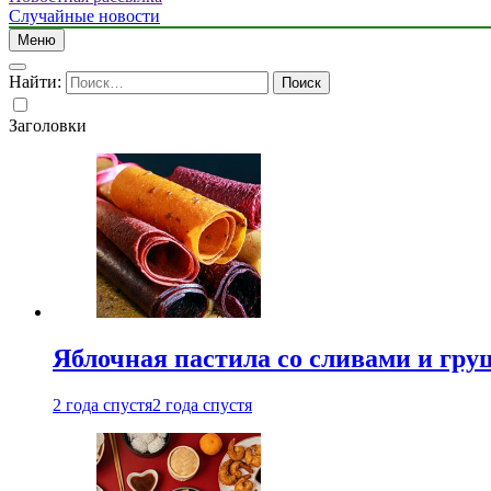
Случайные новости
Меню
Найти:
Заголовки
Яблочная пастила со сливами и гру
2 года спустя
2 года спустя