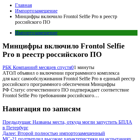
Главная
Импортозамещение
Минцифры включило Frontol Selfie Pro в реестр
российского ПО
Импортозамещение
Минцифры включило Frontol Selfie
Pro в реестр российского ПО
РБК Компании
8 месяцев спустя
0
1 минуты
АТОЛ объявил о включении программного комплекса
для касс самообслуживания Frontol Selfie Pro в единый реестр
российского программного обеспечения Минцифры
РФ Статус отечественного ПО подтверждает соответствие
Frontol Selfie Pro требованиям российского…
Навигация по записям
Предыдущая:
Названы места, откуда могли запустить БПЛА
в Петербург
Далее:
Второй полностью импортозамещенный
МС-21 подтвердил высокие характеристики на испытаниях