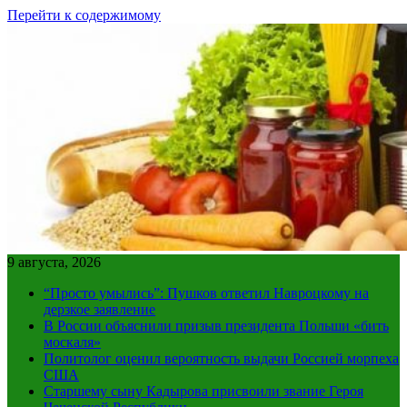
Перейти к содержимому
9 августа, 2026
“Просто умылись”: Пушков ответил Навроцкому на
дерзкое заявление
В России объяснили призыв президента Польши «бить
москаля»
Политолог оценил вероятность выдачи Россией морпеха
США
Старшему сыну Кадырова присвоили звание Героя