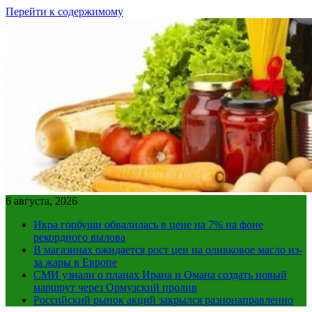
Перейти к содержимому
6 августа, 2026
Икра горбуши обвалилась в цене на 7% на фоне
рекордного вылова
В магазинах ожидается рост цен на оливковое масло из-
за жары в Европе
СМИ узнали о планах Ирана и Омана создать новый
маршрут через Ормузский пролив
Российский рынок акций закрылся разнонаправленно