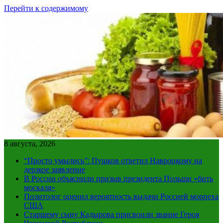
Перейти к содержимому
8 августа, 2026
“Просто умылись”: Пушков ответил Навроцкому на
дерзкое заявление
В России объяснили призыв президента Польши «бить
москаля»
Политолог оценил вероятность выдачи Россией морпеха
США
Старшему сыну Кадырова присвоили звание Героя