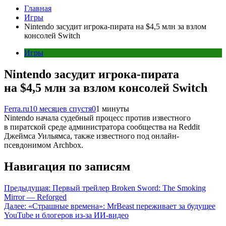
Главная
Игры
Nintendo засудит игрока-пирата на $4,5 млн за взлом
консолей Switch
Игры
Nintendo засудит игрока-пирата
на $4,5 млн за взлом консолей Switch
Ferra.ru
10 месяцев спустя
0
1 минуты
Nintendo начала судебный процесс против известного
в пиратской среде администратора сообщества на Reddit
Джеймса Уильямса, также известного под онлайн-
псевдонимом Archbox.
Навигация по записям
Предыдущая:
Первый трейлер Broken Sword: The Smoking
Mirror — Reforged
Далее:
«Страшные времена»: MrBeast переживает за будущее
YouTube и блогеров из-за ИИ-видео