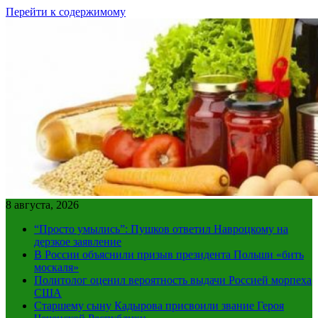
Перейти к содержимому
8 августа, 2026
“Просто умылись”: Пушков ответил Навроцкому на
дерзкое заявление
В России объяснили призыв президента Польши «бить
москаля»
Политолог оценил вероятность выдачи Россией морпеха
США
Старшему сыну Кадырова присвоили звание Героя