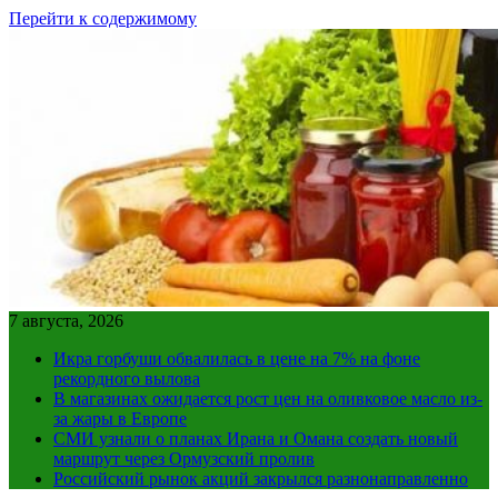
Перейти к содержимому
7 августа, 2026
Икра горбуши обвалилась в цене на 7% на фоне
рекордного вылова
В магазинах ожидается рост цен на оливковое масло из-
за жары в Европе
СМИ узнали о планах Ирана и Омана создать новый
маршрут через Ормузский пролив
Российский рынок акций закрылся разнонаправленно