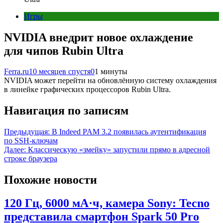
Игры
NVIDIA внедрит новое охлаждение
для чипов Rubin Ultra
Ferra.ru
10 месяцев спустя
0
1 минуты
NVIDIA может перейти на обновлённую систему охлаждения
в линейке графических процессоров Rubin Ultra.
Навигация по записям
Предыдущая:
В Indeed PAM 3.2 появилась аутентификация
по SSH-ключам
Далее:
Классическую «змейку» запустили прямо в адресной
строке браузера
Похожие новости
120 Гц, 6000 мА·ч, камера Sony: Tecno
представила смартфон Spark 50 Pro