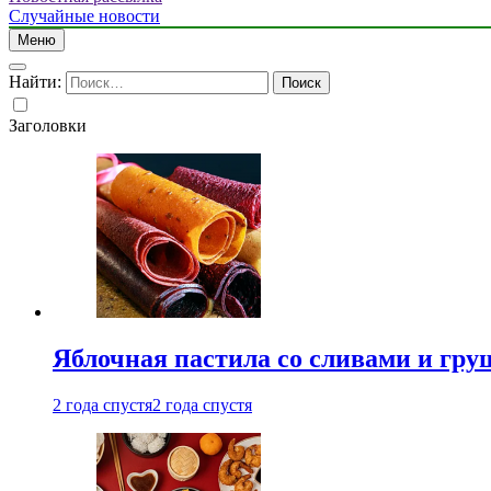
Случайные новости
Меню
Найти:
Заголовки
Яблочная пастила со сливами и гру
2 года спустя
2 года спустя