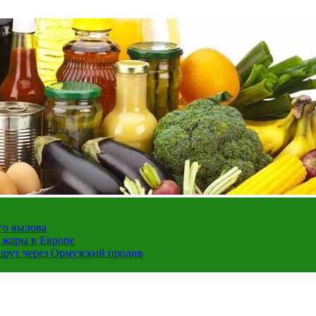
го вылова
а жары в Европе
шрут через Ормузский пролив