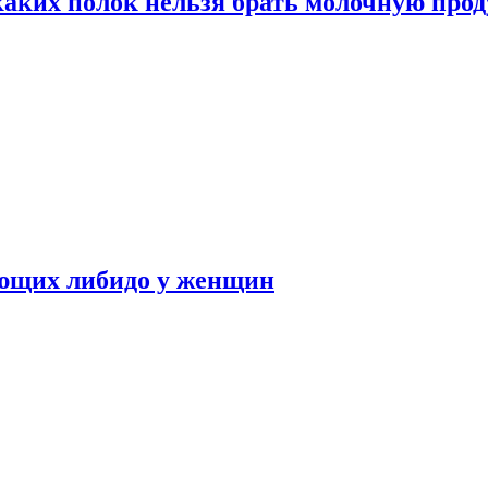
каких полок нельзя брать молочную про
ающих либидо у женщин