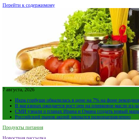
Перейти к содержимому
7 августа, 2026
Икра горбуши обвалилась в цене на 7% на фоне рекордно
В магазинах ожидается рост цен на оливковое масло из-з
СМИ узнали о планах Ирана и Омана создать новый мар
Российский рынок акций закрылся разнонаправленно
Продукты питания
Новостная рассылка