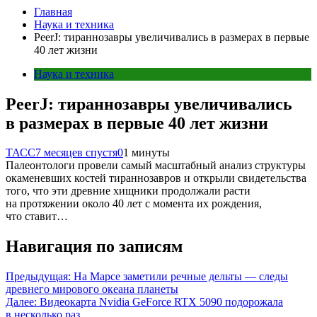
Главная
Наука и техника
PeerJ: тираннозавры увеличивались в размерах в первые
40 лет жизни
Наука и техника
PeerJ: тираннозавры увеличивались
в размерах в первые 40 лет жизни
ТАСС
7 месяцев спустя
0
1 минуты
Палеонтологи провели самый масштабный анализ структуры
окаменевших костей тираннозавров и открыли свидетельства
того, что эти древние хищники продолжали расти
на протяжении около 40 лет с момента их рождения,
что ставит…
Навигация по записям
Предыдущая:
На Марсе заметили речные дельты — следы
древнего мирового океана планеты
Далее:
Видеокарта Nvidia GeForce RTX 5090 подорожала
в несколько раз