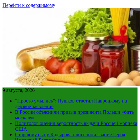
Перейти к содержимому
9 августа, 2026
“Просто умылись”: Пушков ответил Навроцкому на
дерзкое заявление
В России объяснили призыв президента Польши «бить
москаля»
Политолог оценил вероятность выдачи Россией морпеха
США
Старшему сыну Кадырова присвоили звание Героя