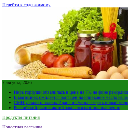
Перейти к содержимому
7 августа, 2026
Икра горбуши обвалилась в цене на 7% на фоне рекордно
В магазинах ожидается рост цен на оливковое масло из-з
СМИ узнали о планах Ирана и Омана создать новый мар
Российский рынок акций закрылся разнонаправленно
Продукты питания
Новостная рассылка