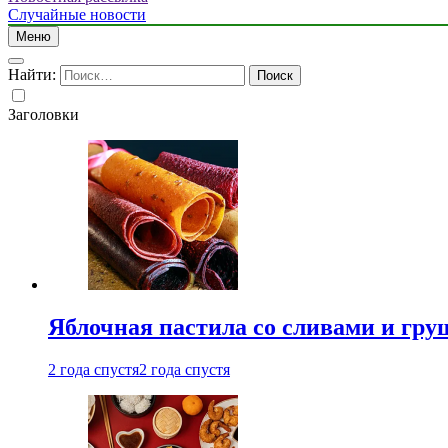
Случайные новости
Меню
Найти:
Заголовки
Яблочная пастила со сливами и гру
2 года спустя
2 года спустя