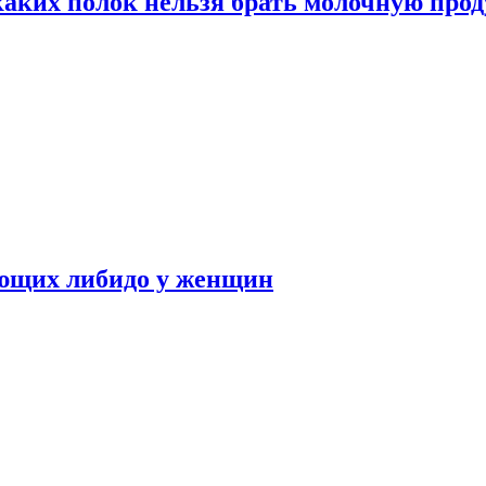
каких полок нельзя брать молочную про
ающих либидо у женщин