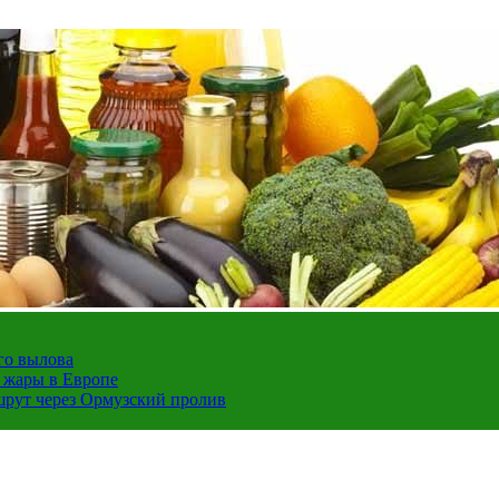
го вылова
а жары в Европе
шрут через Ормузский пролив