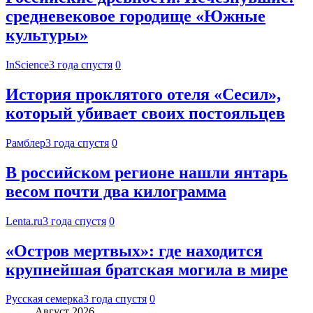
средневековое городище «Южные
культуры»
InScience
3 года спустя
0
История проклятого отеля «Сесил»,
который убивает своих постояльцев
Рамблер
3 года спустя
0
В российском регионе нашли янтарь
весом почти два килограмма
Lenta.ru
3 года спустя
0
«Остров мертвых»: где находится
крупнейшая братская могила в мире
Русская семерка
3 года спустя
0
Август 2026