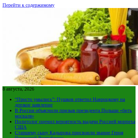
Перейти к содержимому
8 августа, 2026
“Просто умылись”: Пушков ответил Навроцкому на
дерзкое заявление
В России объяснили призыв президента Польши «бить
москаля»
Политолог оценил вероятность выдачи Россией морпеха
США
Старшему сыну Кадырова присвоили звание Героя