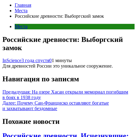
Главная
Места
Российские древности: Выборгский замок
Места
Российские древности: Выборгский
замок
InScience
3 года спустя
0
1 минуты
Для древностей России это уникальное сооружение.
Навигация по записям
Предыдущая:
На озере Хасан открыли мемориал погибшим
в боях в 1938 году
Далее:
Почему Сан-Франциско оставляют богатые
и захватывают бездомные
Похожие новости
Российские древности. Исчезнувшие: