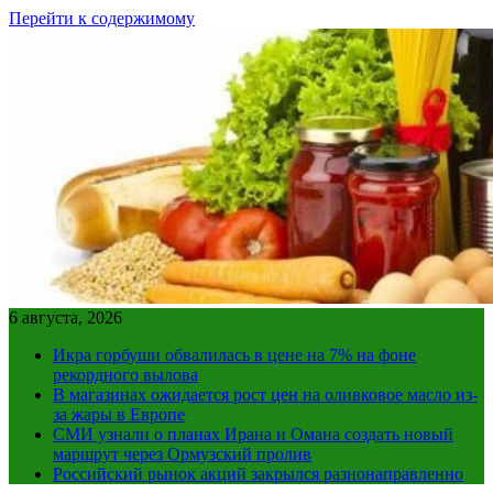
Перейти к содержимому
6 августа, 2026
Икра горбуши обвалилась в цене на 7% на фоне
рекордного вылова
В магазинах ожидается рост цен на оливковое масло из-
за жары в Европе
СМИ узнали о планах Ирана и Омана создать новый
маршрут через Ормузский пролив
Российский рынок акций закрылся разнонаправленно