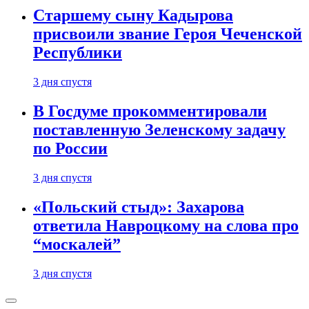
Старшему сыну Кадырова
присвоили звание Героя Чеченской
Республики
3 дня спустя
В Госдуме прокомментировали
поставленную Зеленскому задачу
по России
3 дня спустя
«Польский стыд»: Захарова
ответила Навроцкому на слова про
“москалей”
3 дня спустя