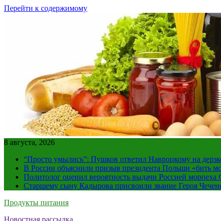
Перейти к содержимому
8 августа, 2026
“Просто умылись”: Пушков ответил Навроцкому на дерзк
В России объяснили призыв президента Польши «бить м
Политолог оценил вероятность выдачи Россией морпех
Старшему сыну Кадырова присвоили звание Героя Чечен
Продукты питания
Новостная рассылка