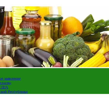
ое заявление
оскаля»
а США
ской Республики