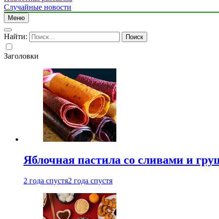
Случайные новости
Меню
Найти:
Заголовки
Яблочная пастила со сливами и гру
2 года спустя
2 года спустя