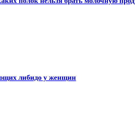
каких полок нельзя брать молочную про
ающих либидо у женщин