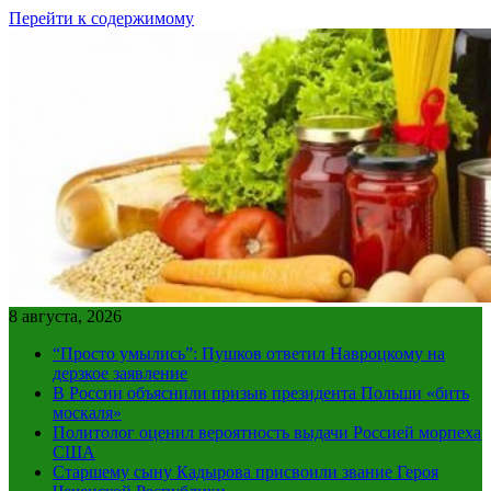
Перейти к содержимому
8 августа, 2026
“Просто умылись”: Пушков ответил Навроцкому на
дерзкое заявление
В России объяснили призыв президента Польши «бить
москаля»
Политолог оценил вероятность выдачи Россией морпеха
США
Старшему сыну Кадырова присвоили звание Героя