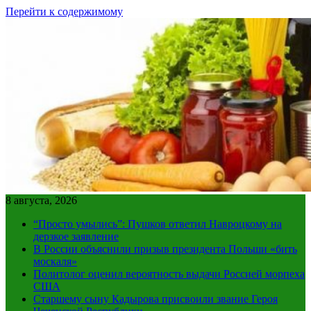
Перейти к содержимому
8 августа, 2026
“Просто умылись”: Пушков ответил Навроцкому на
дерзкое заявление
В России объяснили призыв президента Польши «бить
москаля»
Политолог оценил вероятность выдачи Россией морпеха
США
Старшему сыну Кадырова присвоили звание Героя