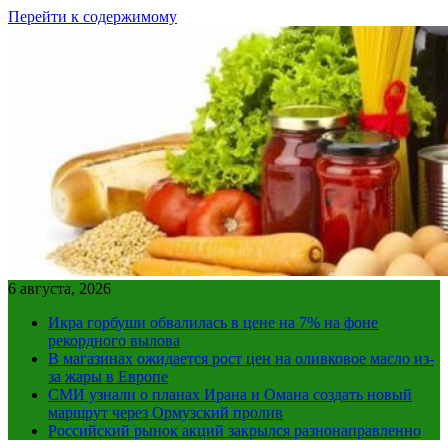
Перейти к содержимому
6 августа, 2026
Икра горбуши обвалилась в цене на 7% на фоне
рекордного вылова
В магазинах ожидается рост цен на оливковое масло из-
за жары в Европе
СМИ узнали о планах Ирана и Омана создать новый
маршрут через Ормузский пролив
Российский рынок акций закрылся разнонаправленно