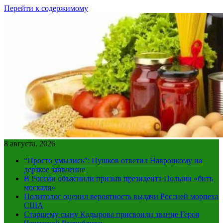
Перейти к содержимому
8 августа, 2026
“Просто умылись”: Пушков ответил Навроцкому на
дерзкое заявление
В России объяснили призыв президента Польши «бить
москаля»
Политолог оценил вероятность выдачи Россией морпеха
США
Старшему сыну Кадырова присвоили звание Героя