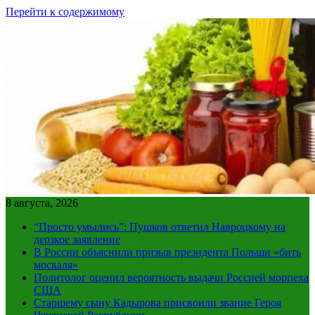
Перейти к содержимому
8 августа, 2026
“Просто умылись”: Пушков ответил Навроцкому на
дерзкое заявление
В России объяснили призыв президента Польши «бить
москаля»
Политолог оценил вероятность выдачи Россией морпеха
США
Старшему сыну Кадырова присвоили звание Героя