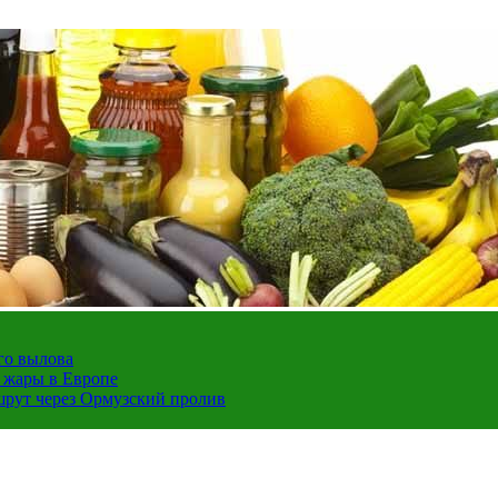
го вылова
а жары в Европе
шрут через Ормузский пролив