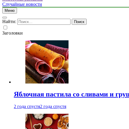
Случайные новости
Меню
Найти:
Заголовки
Яблочная пастила со сливами и гру
2 года спустя
2 года спустя