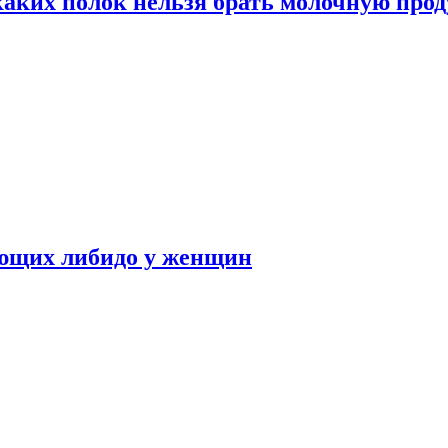
каких полок нельзя брать молочную про
ающих либидо у женщин