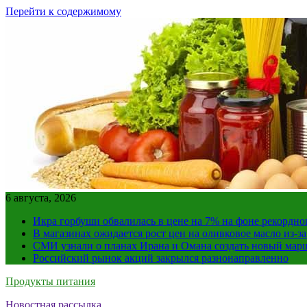
Перейти к содержимому
6 августа, 2026
Икра горбуши обвалилась в цене на 7% на фоне рекордно
В магазинах ожидается рост цен на оливковое масло из-з
СМИ узнали о планах Ирана и Омана создать новый мар
Российский рынок акций закрылся разнонаправленно
Продукты питания
Новостная рассылка