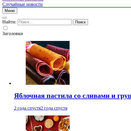
Случайные новости
Меню
Найти:
Заголовки
Яблочная пастила со сливами и гру
2 года спустя
2 года спустя