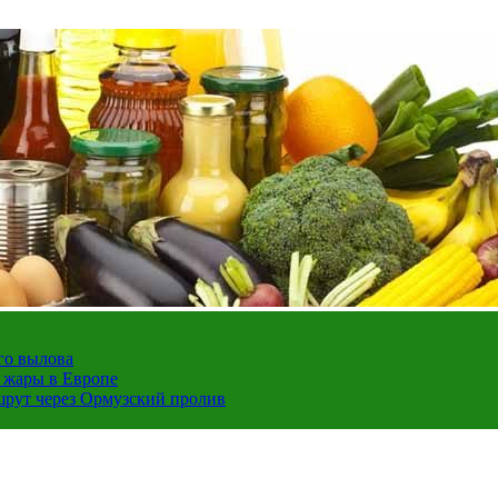
го вылова
а жары в Европе
шрут через Ормузский пролив