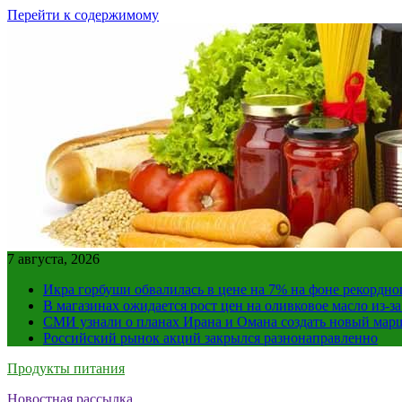
Перейти к содержимому
7 августа, 2026
Икра горбуши обвалилась в цене на 7% на фоне рекордно
В магазинах ожидается рост цен на оливковое масло из-з
СМИ узнали о планах Ирана и Омана создать новый мар
Российский рынок акций закрылся разнонаправленно
Продукты питания
Новостная рассылка