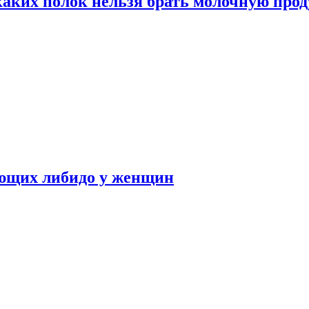
каких полок нельзя брать молочную про
ающих либидо у женщин