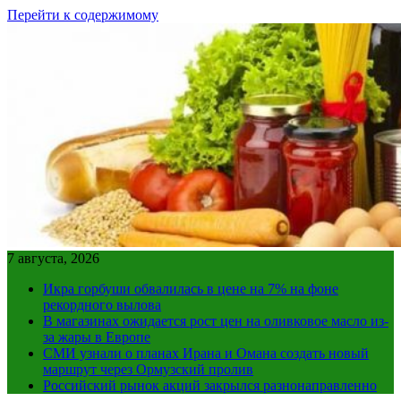
Перейти к содержимому
7 августа, 2026
Икра горбуши обвалилась в цене на 7% на фоне
рекордного вылова
В магазинах ожидается рост цен на оливковое масло из-
за жары в Европе
СМИ узнали о планах Ирана и Омана создать новый
маршрут через Ормузский пролив
Российский рынок акций закрылся разнонаправленно