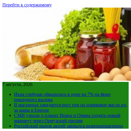
Перейти к содержимому
7 августа, 2026
Икра горбуши обвалилась в цене на 7% на фоне
рекордного вылова
В магазинах ожидается рост цен на оливковое масло из-
за жары в Европе
СМИ узнали о планах Ирана и Омана создать новый
маршрут через Ормузский пролив
Российский рынок акций закрылся разнонаправленно