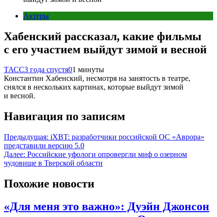
Актеры
Хабенский рассказал, какие фильмы
с его участием выйдут зимой и весной
ТАСС
3 года спустя
0
1 минуты
Константин Хабенский, несмотря на занятость в театре,
снялся в нескольких картинах, которые выйдут зимой
и весной.
Навигация по записям
Предыдущая:
iXBT: разработчики российской ОС «Аврора»
представили версию 5.0
Далее:
Российские уфологи опровергли миф о озерном
чудовище в Тверской области
Похожие новости
«Для меня это важно»: Дуэйн Джонсон