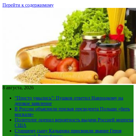
Перейти к содержимому
8 августа, 2026
“Просто умылись”: Пушков ответил Навроцкому на
дерзкое заявление
В России объяснили призыв президента Польши «бить
москаля»
Политолог оценил вероятность выдачи Россией морпеха
США
Старшему сыну Кадырова присвоили звание Героя