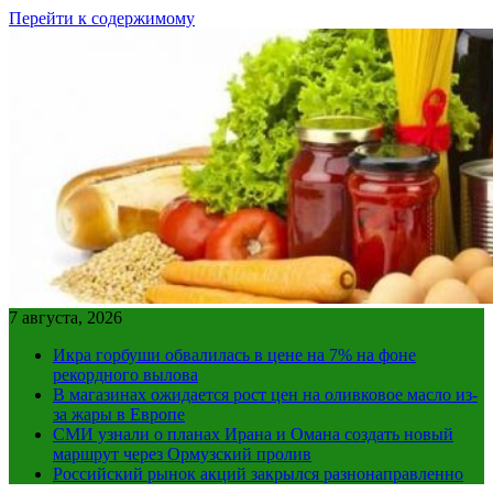
Перейти к содержимому
7 августа, 2026
Икра горбуши обвалилась в цене на 7% на фоне
рекордного вылова
В магазинах ожидается рост цен на оливковое масло из-
за жары в Европе
СМИ узнали о планах Ирана и Омана создать новый
маршрут через Ормузский пролив
Российский рынок акций закрылся разнонаправленно