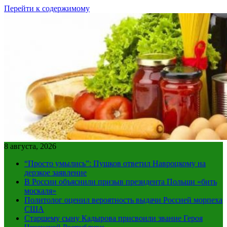
Перейти к содержимому
8 августа, 2026
“Просто умылись”: Пушков ответил Навроцкому на
дерзкое заявление
В России объяснили призыв президента Польши «бить
москаля»
Политолог оценил вероятность выдачи Россией морпеха
США
Старшему сыну Кадырова присвоили звание Героя