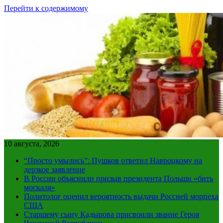
Перейти к содержимому
10 августа, 2026
“Просто умылись”: Пушков ответил Навроцкому на
дерзкое заявление
В России объяснили призыв президента Польши «бить
москаля»
Политолог оценил вероятность выдачи Россией морпеха
США
Старшему сыну Кадырова присвоили звание Героя