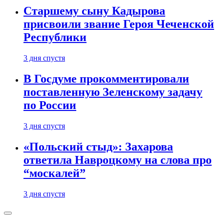
Старшему сыну Кадырова
присвоили звание Героя Чеченской
Республики
3 дня спустя
В Госдуме прокомментировали
поставленную Зеленскому задачу
по России
3 дня спустя
«Польский стыд»: Захарова
ответила Навроцкому на слова про
“москалей”
3 дня спустя