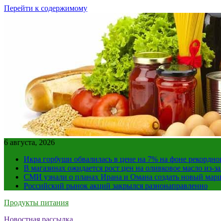
Перейти к содержимому
6 августа, 2026
Икра горбуши обвалилась в цене на 7% на фоне рекордно
В магазинах ожидается рост цен на оливковое масло из-з
СМИ узнали о планах Ирана и Омана создать новый мар
Российский рынок акций закрылся разнонаправленно
Продукты питания
Новостная рассылка