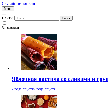
Случайные новости
Меню
Найти:
Заголовки
Яблочная пастила со сливами и гру
2 года спустя
2 года спустя