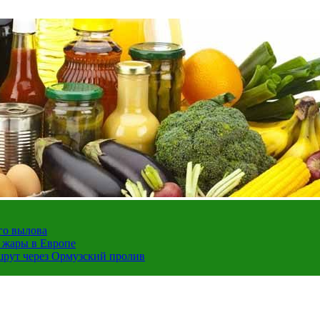
го вылова
а жары в Европе
шрут через Ормузский пролив