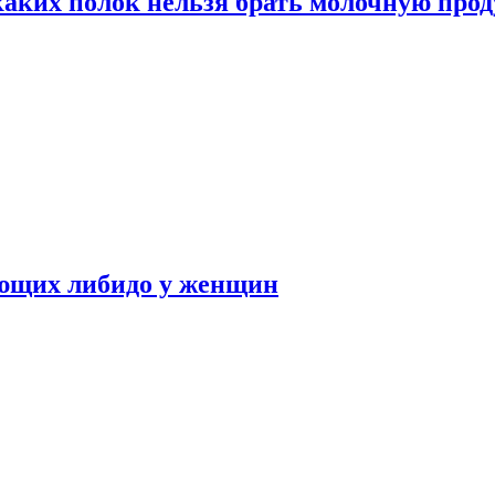
каких полок нельзя брать молочную про
ающих либидо у женщин