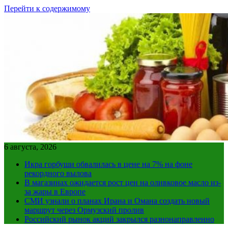
Перейти к содержимому
6 августа, 2026
Икра горбуши обвалилась в цене на 7% на фоне
рекордного вылова
В магазинах ожидается рост цен на оливковое масло из-
за жары в Европе
СМИ узнали о планах Ирана и Омана создать новый
маршрут через Ормузский пролив
Российский рынок акций закрылся разнонаправленно