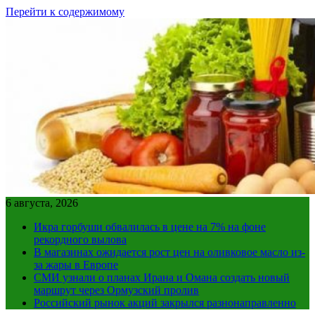
Перейти к содержимому
6 августа, 2026
Икра горбуши обвалилась в цене на 7% на фоне
рекордного вылова
В магазинах ожидается рост цен на оливковое масло из-
за жары в Европе
СМИ узнали о планах Ирана и Омана создать новый
маршрут через Ормузский пролив
Российский рынок акций закрылся разнонаправленно