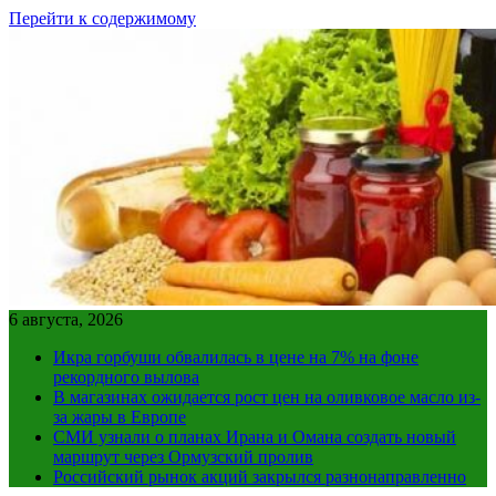
Перейти к содержимому
6 августа, 2026
Икра горбуши обвалилась в цене на 7% на фоне
рекордного вылова
В магазинах ожидается рост цен на оливковое масло из-
за жары в Европе
СМИ узнали о планах Ирана и Омана создать новый
маршрут через Ормузский пролив
Российский рынок акций закрылся разнонаправленно