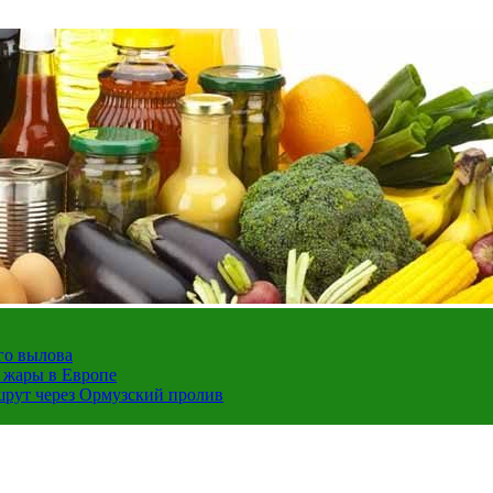
го вылова
а жары в Европе
шрут через Ормузский пролив