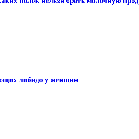
каких полок нельзя брать молочную про
ающих либидо у женщин