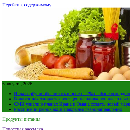
Перейти к содержимому
6 августа, 2026
Икра горбуши обвалилась в цене на 7% на фоне рекордно
В магазинах ожидается рост цен на оливковое масло из-з
СМИ узнали о планах Ирана и Омана создать новый мар
Российский рынок акций закрылся разнонаправленно
Продукты питания
Новостная рассылка