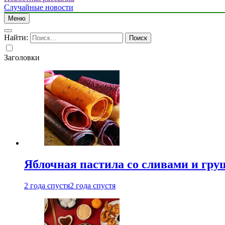
Случайные новости
Меню
Найти:
Заголовки
Яблочная пастила со сливами и гру
2 года спустя
2 года спустя