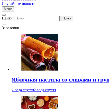
Случайные новости
Меню
Найти:
Заголовки
Яблочная пастила со сливами и гру
2 года спустя
2 года спустя