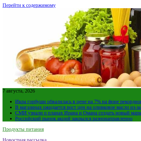
Перейти к содержимому
7 августа, 2026
Икра горбуши обвалилась в цене на 7% на фоне рекордно
В магазинах ожидается рост цен на оливковое масло из-з
СМИ узнали о планах Ирана и Омана создать новый мар
Российский рынок акций закрылся разнонаправленно
Продукты питания
Новостная рассылка