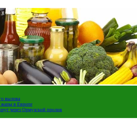
го вылова
а жары в Европе
шрут через Ормузский пролив