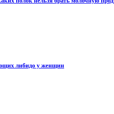
каких полок нельзя брать молочную про
ающих либидо у женщин