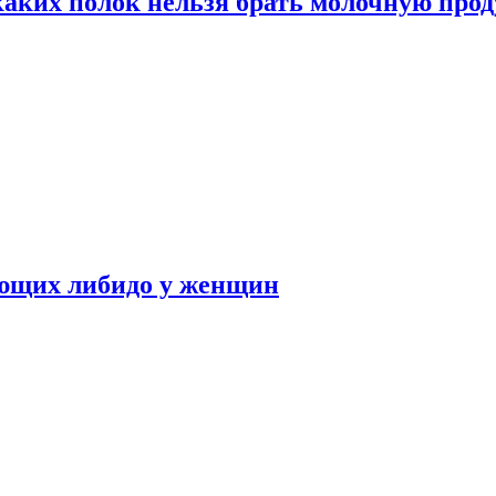
каких полок нельзя брать молочную про
ающих либидо у женщин