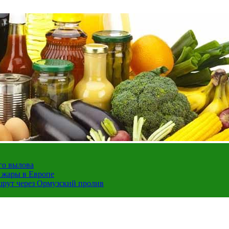
го вылова
а жары в Европе
шрут через Ормузский пролив