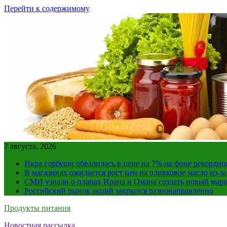
Перейти к содержимому
7 августа, 2026
Икра горбуши обвалилась в цене на 7% на фоне рекордно
В магазинах ожидается рост цен на оливковое масло из-з
СМИ узнали о планах Ирана и Омана создать новый мар
Российский рынок акций закрылся разнонаправленно
Продукты питания
Новостная рассылка