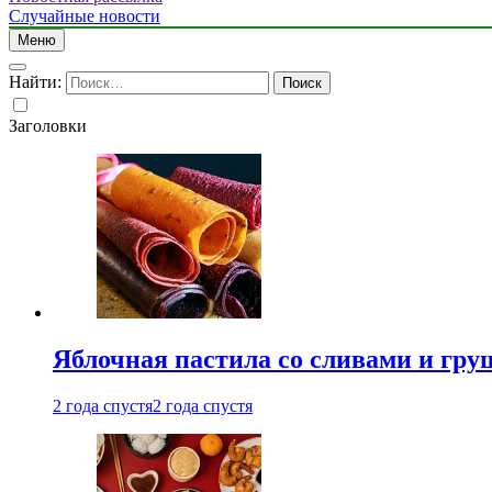
Случайные новости
Меню
Найти:
Заголовки
Яблочная пастила со сливами и гру
2 года спустя
2 года спустя