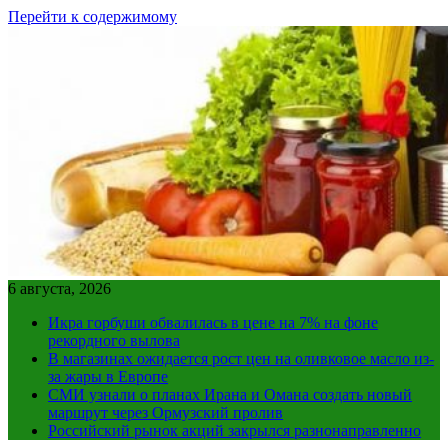
Перейти к содержимому
6 августа, 2026
Икра горбуши обвалилась в цене на 7% на фоне
рекордного вылова
В магазинах ожидается рост цен на оливковое масло из-
за жары в Европе
СМИ узнали о планах Ирана и Омана создать новый
маршрут через Ормузский пролив
Российский рынок акций закрылся разнонаправленно